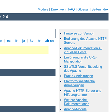
Module
|
Direktiven
|
FAQ
|
Glossar
|
Seitenindex
 2.4
Hinweise zur Version
Bedienung des Apache HTTP
en
|
es
|
fr
|
ja
|
ko
|
tr
|
zh-cn
Servers
Apache-Dokumentation zu
virtuellen Hosts
Einführung in die URL-
Manipulation
SSL/TLS-Verschlüsselung
des Apache
Praxis / Anleitungen
Plattform-spezifische
Anmerkungen
Apache HTTP Server und
Hilfsprogramme
Weitere Apache-
Dokumentationen
Apache-Module