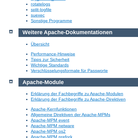
rotatelogs
split-logfile
suexec
Sonstige Programme
Weitere Apache-Dokumentationen
Übersicht
Performance-Hinweise
Tipps zur Sicherheit
Wichtige Standards
Verschlüsselungsformate für Passworte
Apache-Module
Erklärung der Fachbegriffe zu Apache-Modulen
Erklärung der Fachbegriffe zu Apache-Direktiven
Apache-Kernfunktionen
Allgemeine Direktiven der Apache-MPMs
Apache-MPM event
Apache-MPM netware
Apache-MPM os2
Apache-MPM prefork