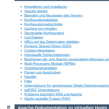
Kompilieren und Installieren
Apache starten
Beenden und Neustarten des Servers
Konfigurationsdateien
Konfigurationsabschnitte
Caching von Inhalten
Serverweite Konfiguration
Log-Dateien
URLs auf das Dateisystem abbilden
Dynamic Shared Object (DSO)
Content Negotiation
Individuelle Fehlermeldungen
Bestimmen der vom Apache verwendeten Adressen un
Multi-Processing-Module (MPMs)
Umgebungsvariablen
Parsen von Ausdrücken
Handler
Filter
Unterstützung für gemeinsame Objekt-Zwischenspeich
suEXEC Unterstützung
Probleme bezüglich DNS und Apache
Häufig gestellte Fragen (FAQ)
Apache-Dokumentation zu virtuellen Hosts