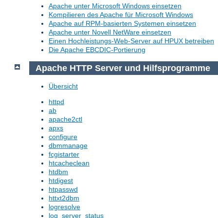
Apache unter Microsoft Windows einsetzen
Kompilieren des Apache für Microsoft Windows
Apache auf RPM-basierten Systemen einsetzen
Apache unter Novell NetWare einsetzen
Einen Hochleistungs-Web-Server auf HPUX betreiben
Die Apache EBCDIC-Portierung
Apache HTTP Server und Hilfsprogramme
Übersicht
httpd
ab
apache2ctl
apxs
configure
dbmmanage
fcgistarter
htcacheclean
htdbm
htdigest
htpasswd
httxt2dbm
logresolve
log_server_status