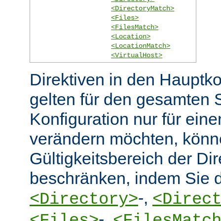
<DirectoryMatch>
<Files>
<FilesMatch>
<Location>
<LocationMatch>
<VirtualHost>
Direktiven in den Hauptko
gelten für den gesamten 
Konfiguration nur für eine
verändern möchten, könn
Gültigkeitsbereich der Dir
beschränken, indem Sie d
-,
<Directory>
<Direc
-,
<Files>
<FilesMatc