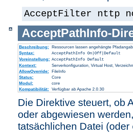
AcceptFilter nttp n
AcceptPathInfo
-
Dir
Beschreibung:
Ressourcen lassen angehängte Pfadangab
Syntax:
AcceptPathInfo On|Off|Default
Voreinstellung:
AcceptPathInfo Default
Kontext:
Serverkonfiguration, Virtual Host, Verzeichn
AllowOverride:
FileInfo
Status:
Core
Modul:
core
Kompatibilität:
Verfügbar ab Apache 2.0.30
Die Direktive steuert, ob 
oder abgewiesen werden,
tatsächlichen Datei (oder 