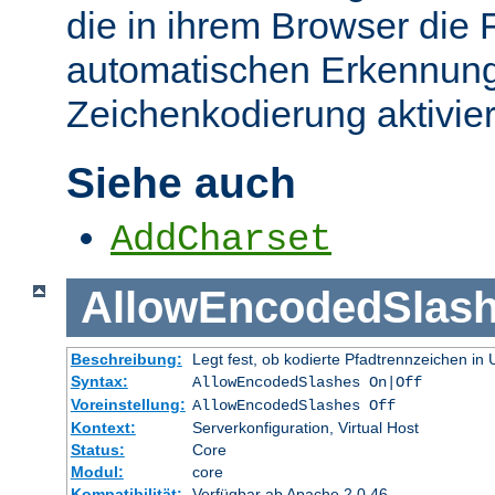
die in ihrem Browser die 
automatischen Erkennung
Zeichenkodierung aktivier
Siehe auch
AddCharset
AllowEncodedSlas
Beschreibung:
Legt fest, ob kodierte Pfadtrennzeichen i
Syntax:
AllowEncodedSlashes On|Off
Voreinstellung:
AllowEncodedSlashes Off
Kontext:
Serverkonfiguration, Virtual Host
Status:
Core
Modul:
core
Kompatibilität:
Verfügbar ab Apache 2.0.46