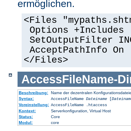
ermöglichen.
<Files "mypaths.sht
Options +Includes
SetOutputFilter IN
AcceptPathInfo On
</Files>
AccessFileName
-
Di
Beschreibung:
Name der dezentralen Konfigurationsdatei
Syntax:
AccessFileName
Dateiname
[
Dateinam
Voreinstellung:
AccessFileName .htaccess
Kontext:
Serverkonfiguration, Virtual Host
Status:
Core
Modul:
core