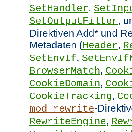
,
SetHandler
SetInp
, 
SetOutputFilter
Direktiven Add* und 
Metadaten (
,
Header
R
,
SetEnvIf
SetEnvIf
,
BrowserMatch
Cook
,
CookieDomain
Cook
,
CookieTracking
Co
-Direkti
mod_rewrite
,
RewriteEngine
Rew