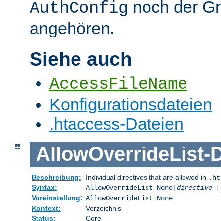
noch der G
AuthConfig
angehören.
Siehe auch
AccessFileName
Konfigurationsdateien
.htaccess-Dateien
AllowOverrideList
-
D
Beschreibung:
Individual directives that are allowed in
.ht
Syntax:
AllowOverrideList None|
directive
[
Voreinstellung:
AllowOverrideList None
Kontext:
Verzeichnis
Status:
Core