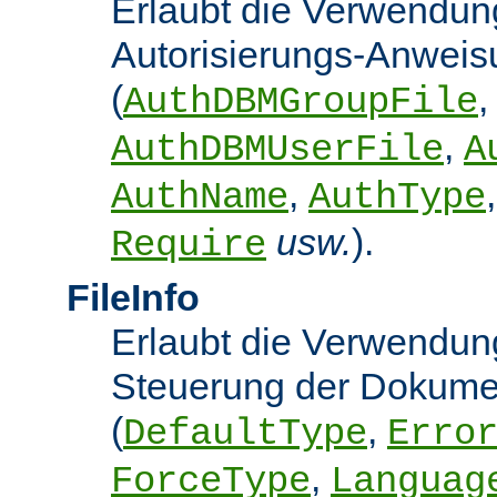
Erlaubt die Verwendun
Autorisierungs-Anwei
(
,
AuthDBMGroupFile
,
AuthDBMUserFile
A
,
AuthName
AuthType
usw.
).
Require
FileInfo
Erlaubt die Verwendung
Steuerung der Dokume
(
,
DefaultType
Erro
,
ForceType
Languag