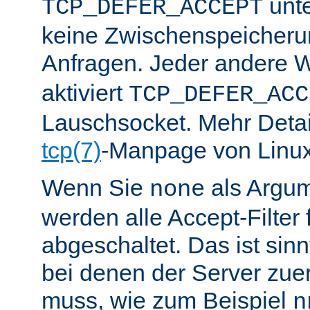
unte
TCP_DEFER_ACCEPT
keine Zwischenspeicher
Anfragen. Jeder andere W
aktiviert
TCP_DEFER_ACC
Lauschsocket. Mehr Detail
tcp(7)
-Manpage von Linux
Wenn Sie
als Argu
none
werden alle Accept-Filter 
abgeschaltet. Das ist sinnv
bei denen der Server zue
muss, wie zum Beispiel
n