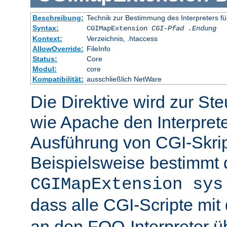
Beschreibung:
Technik zur Bestimmung des Interpreters fü
Syntax:
CGIMapExtension
CGI-Pfad
.Endung
Kontext:
Verzeichnis, .htaccess
AllowOverride:
FileInfo
Status:
Core
Modul:
core
Kompatibilität:
ausschließlich NetWare
Die Direktive wird zur St
wie Apache den Interpreter
Ausführung von CGI-Skrip
Beispielsweise bestimmt
CGIMapExtension sys
dass alle CGI-Scripte mi
an den FOO-Interpreter 