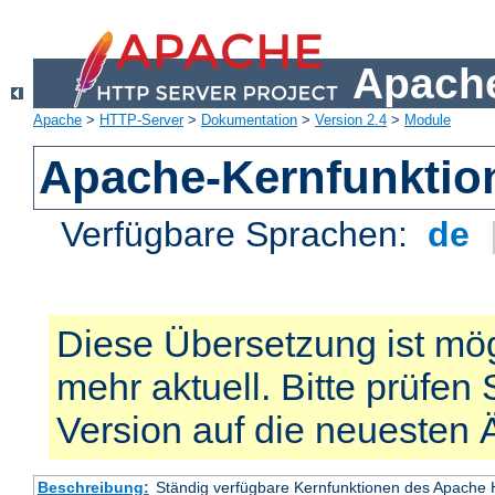
Apache
Apache
>
HTTP-Server
>
Dokumentation
>
Version 2.4
>
Module
Apache-Kernfunktio
Verfügbare Sprachen:
de
Diese Übersetzung ist mög
mehr aktuell. Bitte prüfen 
Version auf die neuesten
Beschreibung:
Ständig verfügbare Kernfunktionen des Apache