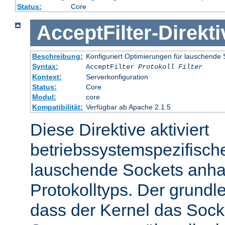
Status:
Core
AcceptFilter
-
Direkti
Beschreibung:
Konfiguriert Optimierungen für lauschende 
Syntax:
AcceptFilter
Protokoll
Filter
Kontext:
Serverkonfiguration
Status:
Core
Modul:
core
Kompatibilität:
Verfügbar ab Apache 2.1.5
Diese Direktive aktiviert
betriebssystemspezifisch
lauschende Sockets anh
Protokolltyps. Der grundl
dass der Kernel das Sock