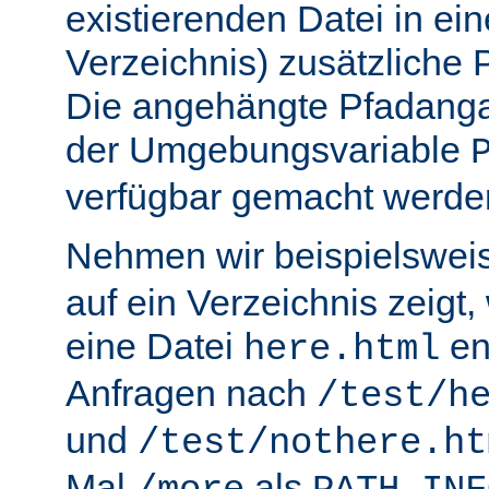
existierenden Datei in ei
Verzeichnis) zusätzliche
Die angehängte Pfadanga
der Umgebungsvariable
verfügbar gemacht werde
Nehmen wir beispielswei
auf ein Verzeichnis zeigt,
eine Datei
en
here.html
Anfragen nach
/test/h
und
/test/nothere.ht
Mal
als