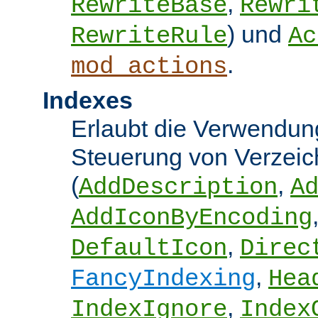
,
RewriteBase
Rewri
) und
RewriteRule
Ac
.
mod_actions
Indexes
Erlaubt die Verwendung
Steuerung von Verzeic
(
,
AddDescription
A
AddIconByEncoding
,
DefaultIcon
Direc
,
FancyIndexing
Hea
,
IndexIgnore
Index