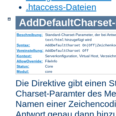
.htaccess-Dateien
AddDefaultCharset
-
Beschreibung:
Standard-Charset-Parameter, der bei Ant
hinzugefügt wird
text/html
Syntax:
AddDefaultCharset On|Off|
Zeichenko
Voreinstellung:
AddDefaultCharset Off
Kontext:
Serverkonfiguration, Virtual Host, Verzeichn
AllowOverride:
FileInfo
Status:
Core
Modul:
core
Die Direktive gibt einen 
Charset-Paramter des Me
Namen einer Zeichencodie
Antwort genau dann hinzu