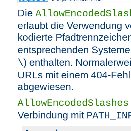
Die
AllowEncodedSlas
erlaubt die Verwendung 
kodierte Pfadtrennzeichen
entsprechenden Systemen
) enthalten. Normalerwe
\
URLs mit einem 404-Fehle
abgewiesen.
AllowEncodedSlashes
Verbindung mit
PATH_IN