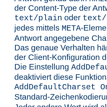
der Content-Type der Ant
oder
text/plain
text/
jedes mittels
-Elemen
META
Antwort angegebene Char
Das genaue Verhalten hän
der Client-Konfiguration 
Die Einstellung
AddDefa
deaktiviert diese Funktiona
AddDefaultCharset O
Standard-Zeichenkodier