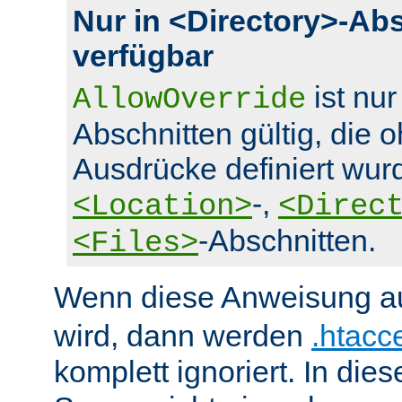
Nur in <Directory>-Ab
verfügbar
ist nur
AllowOverride
Abschnitten gültig, die 
Ausdrücke definiert wurd
-,
<Location>
<Direc
-Abschnitten.
<Files>
Wenn diese Anweisung a
wird, dann werden
.htacc
komplett ignoriert. In die