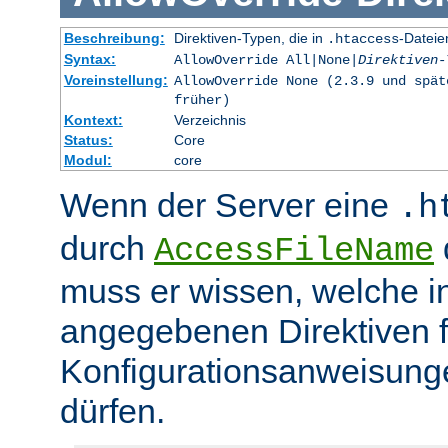
Beschreibung:
Direktiven-Typen, die in
-Dateie
.htaccess
Syntax:
AllowOverride All|None|
Direktiven-
Voreinstellung:
AllowOverride None (2.3.9 und spät
früher)
Kontext:
Verzeichnis
Status:
Core
Modul:
core
Wenn der Server eine
.h
durch
d
AccessFileName
muss er wissen, welche in
angegebenen Direktiven 
Konfigurationsanweisung
dürfen.