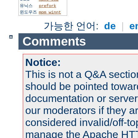
유닉스
prefork
윈도우즈
mpm_winnt
가능한 언어:
de
|
e
Comments
Notice:
This is not a Q&A sect
should be pointed towar
documentation or serve
our moderators if they a
considered invalid/off-t
manage the Apache HTTP