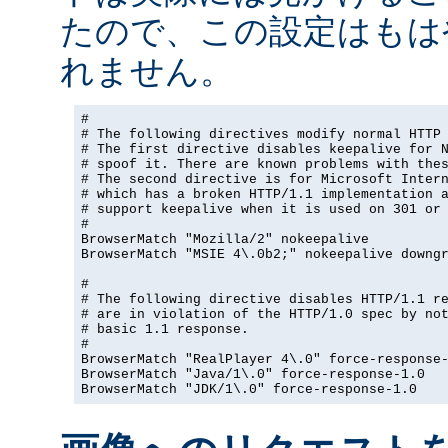
たので、この設定はもは
れません。
#

# The following directives modify normal HTTP 
# The first directive disables keepalive for N
# spoof it. There are known problems with thes
# The second directive is for Microsoft Intern
# which has a broken HTTP/1.1 implementation a
# support keepalive when it is used on 301 or 
#

BrowserMatch "Mozilla/2" nokeepalive

BrowserMatch "MSIE 4\.0b2;" nokeepalive downgr
#

# The following directive disables HTTP/1.1 re
# are in violation of the HTTP/1.0 spec by not
# basic 1.1 response.

#

BrowserMatch "RealPlayer 4\.0" force-response-
BrowserMatch "Java/1\.0" force-response-1.0

BrowserMatch "JDK/1\.0" force-response-1.0