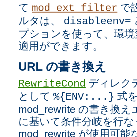
て
で
mod_ext_filter
ルタは、
disableenv=
プションを使って、環境
適用ができます。
URL の書き換え
ディレク
RewriteCond
として
式を
%{ENV:...}
mod_rewrite の書
に基いて条件分岐を行な
mod_rewrite が使用