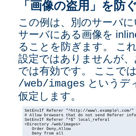
「画像の盗用」を防
この例は、別のサーバに
サーバにある画像を inli
ることを防ぎます。 こ
設定ではありませんが、
では有効です。 ここで
というデ
/web/images
仮定します。
SetEnvIf Referer "^http://www\.example\.com/" 
# Allow browsers that do not send Referer info
SetEnvIf Referer "^$" local_referal

<Directory /web/images>

   Order Deny,Allow

   Deny from all
