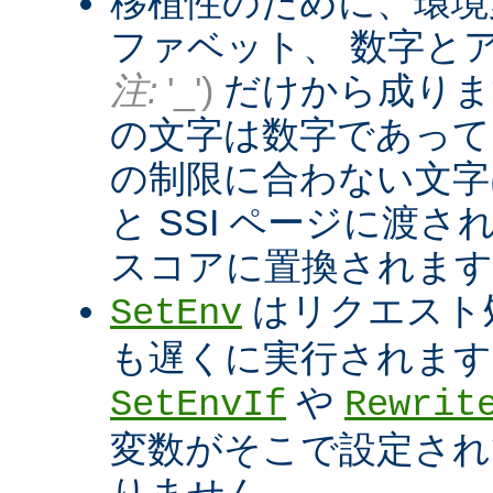
移植性のために、環境
ファベット、 数字と
注:
'_')
だけから成りま
の文字は数字であって
の制限に合わない文字は
と SSI ページに渡
スコアに置換されます
はリクエスト
SetEnv
も遅くに実行されます
や
SetEnvIf
Rewrit
変数がそこで設定され
りません。