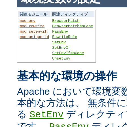
関連モジュール
関連ディレクティブ
mod_env
BrowserMatch
mod_rewrite
BrowserMatchNoCase
mod_setenvif
PassEnv
mod_unique_id
RewriteRule
SetEnv
SetEnvIf
SetEnvIfNoCase
UnsetEnv
基本的な環境の操作
Apache において環境
本的な方法は、 無条件
る
ディレクティ
SetEnv
です。
ディレ
PassEnv