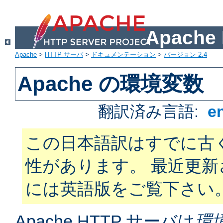
Apach
Apache
>
HTTP サーバ
>
ドキュメンテーション
>
バージョン 2.4
Apache の環境変数
翻訳済み言語:
e
この日本語訳はすでに古
性があります。 最近更
には英語版をご覧下さい
Apache HTTP サーバは
環