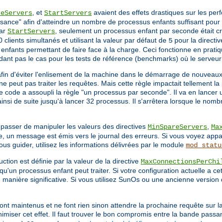
, et
avaient des effets drastiques sur les pe
reServers
StartServers
sance" afin d'atteindre un nombre de processus enfants suffisant pour s
par
, seulement un processus enfant par seconde était cré
StartServers
 clients simultanés et utilisant la valeur par défaut de
pour la directi
5
nfants permettant de faire face à la charge. Ceci fonctionne en pratiq
dant pas le cas pour les tests de référence (benchmarks) où le serveu
afin d'éviter l'enlisement de la machine dans le démarrage de nouveau
e peut pas traiter les requêtes. Mais cette règle impactait tellement 
le code a assoupli la règle "un processus par seconde". Il va en lancer
nsi de suite jusqu'à lancer 32 processus. Il s'arrêtera lorsque le nomb
 passer de manipuler les valeurs des directives
,
MinSpareServers
Ma
, un message est émis vers le journal des erreurs. Si vous voyez appa
 guider, utilisez les informations délivrées par le module
mod_statu
ction est définie par la valeur de la directive
MaxConnectionsPerChi
qu'un processus enfant peut traiter. Si votre configuration actuelle a ce
de manière significative. Si vous utilisez SunOs ou une ancienne version 
ont maintenus et ne font rien sinon attendre la prochaine requête sur l
imiser cet effet. Il faut trouver le bon compromis entre la bande passa