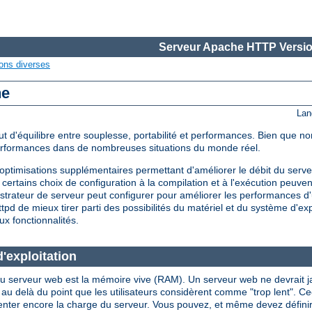
Serveur Apache HTTP Versio
ons diverses
he
Lan
d'équilibre entre souplesse, portabilité et performances. Bien que non
performances dans de nombreuses situations du monde réel.
timisations supplémentaires permettant d'améliorer le débit du serveu
certains choix de configuration à la compilation et à l'exécution peuve
strateur de serveur peut configurer pour améliorer les performances d'
d de mieux tirer parti des possibilités du matériel et du système d'expl
ux fonctionnalités.
'exploitation
u serveur web est la mémoire vive (RAM). Un serveur web ne devrait jama
là du point que les utilisateurs considèrent comme "trop lent". Ceci i
enter encore la charge du serveur. Vous pouvez, et même devez définir l