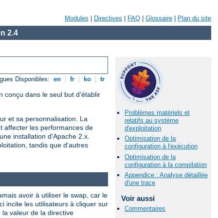
Modules
|
Directives
|
FAQ
|
Glossaire
|
Plan du site
n 2.4
gues Disponibles:
en
|
fr
|
ko
|
tr
 conçu dans le seul but d'établir
Problèmes matériels et
r et sa personnalisation. La
relatifs au système
nt affecter les performances de
d'exploitation
une installation d'Apache 2.x.
Optimisation de la
oitation, tandis que d'autres
configuration à l'exécution
Optimisation de la
configuration à la compilation
Appendice : Analyse détaillée
d'une trace
is avoir à utiliser le swap, car le
Voir aussi
ncite les utilisateurs à cliquer sur
Commentaires
a valeur de la directive