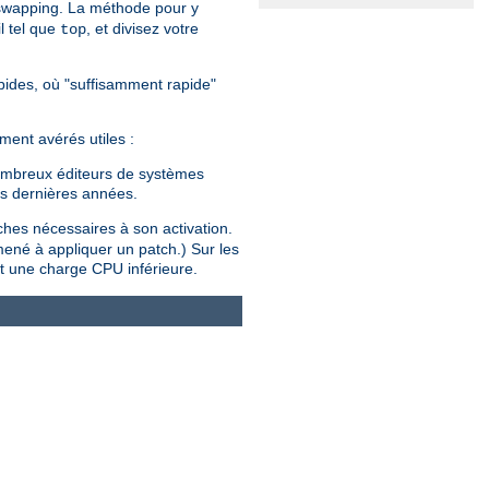
 swapping. La méthode pour y
l tel que
, et divisez votre
top
rapides, où "suffisamment rapide"
ment avérés utiles :
 nombreux éditeurs de systèmes
es dernières années.
tches nécessaires à son activation.
mené à appliquer un patch.) Sur les
t une charge CPU inférieure.