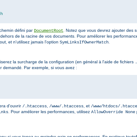
ch
 chemin défini par
. Notez que vous devrez ajouter des s
DocumentRoot
dehors de la racine de vos documents. Pour améliorer les performances
ut, et n'utilisez jamais l'option
.
SymLinksIfOwnerMatch
erez la surcharge de la configuration (en général à l'aide de fichiers
r demandé. Par exemple, si vous avez :
era d'ouvrir
,
, et
/.htaccess
/www/.htaccess
/www/htdocs/.htacc
. Pour améliorer les performances, utilisez
inks
AllowOverride None
enu si vous tenez au moindre gain en performances. En pratique toutefo