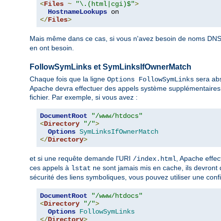
<
Files
~
"\.(html|cgi)$"
>
HostnameLookups
</
Files
>
Mais même dans ce cas, si vous n'avez besoin de noms DNS 
en ont besoin.
FollowSymLinks et SymLinksIfOwnerMatch
Chaque fois que la ligne
sera abs
Options FollowSymLinks
Apache devra effectuer des appels système supplémentaires 
fichier. Par exemple, si vous avez :
DocumentRoot
"/www/htdocs"
<
Directory
"/"
>
Options
SymLinksIfOwnerMatch
</
Directory
>
et si une requête demande l'URI
, Apache effe
/index.html
ces appels à
ne sont jamais mis en cache, ils devront
lstat
sécurité des liens symboliques, vous pouvez utiliser une confi
DocumentRoot
"/www/htdocs"
<
Directory
"/"
>
Options
FollowSymLinks
</
Directory
>