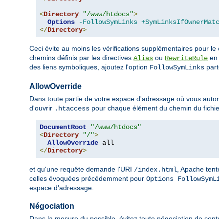
<
Directory
"/www/htdocs"
>
Options
-FollowSymLinks
+SymLinksIfOwnerMat
</
Directory
>
Ceci évite au moins les vérifications supplémentaires pour le
chemins définis par les directives
ou
en 
Alias
RewriteRule
des liens symboliques, ajoutez l'option
parto
FollowSymLinks
AllowOverride
Dans toute partie de votre espace d'adressage où vous autoris
d'ouvrir
pour chaque élément du chemin du fichie
.htaccess
DocumentRoot
"/www/htdocs"
<
Directory
"/"
>
AllowOverride
</
Directory
>
et qu'une requête demande l'URI
, Apache tent
/index.html
celles évoquées précédemment pour
Options FollowSymL
espace d'adressage.
Négociation
Dans la mesure du possible, évitez toute négociation de cont