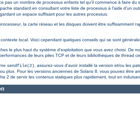
ce pas un nombre de processus enfants tel qu'il commence à faire du
Apache standard en consultant votre liste de processus à l'aide d'un outi
n gardant un espace suffisant pour les autres processus.
le processeur, la carte réseau et les disques doivent être suffisamment 
contexte local. Voici cependant quelques conseils qui se sont générale
tches le plus haut du système d'exploitation que vous avez choisi. De
s performances de leurs piles TCP et de leurs bibliothèques de thread c
tème
, assurez-vous d'avoir installé la version et/ou les pa
sendfile(2)
4 ou plus. Pour les versions anciennes de Solaris 8, vous pouvez être a
e 2 de servir les contenus statiques plus rapidement, tout en induisan
on