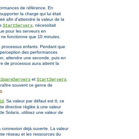
rformances de référence. En
upporter la charge qui lui était
é afin d'atteindre la valeur de la
ve
, nécessitait
StartServers
ue pour les serveurs en
r ne fonctionne que 10 minutes.
x processus enfants. Pendant que
la perception des performances
 un, attendre une seconde, puis en
re de processus aura atteint la
et
.
xSpareServers
StartServers
raître souvent ce genre de
.
s
. Sa valeur par défaut est
, ce
ld
0
tte directive réglée à une valeur
de Solaris, utilisez une valeur de
a connexion déjà ouverte. La valeur
nte réseau et les ressources du