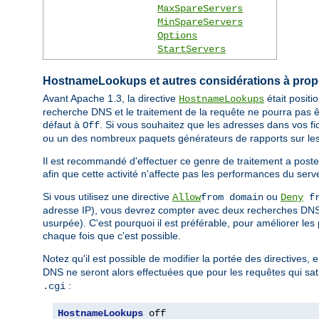
MaxSpareServers
MinSpareServers
Options
StartServers
HostnameLookups et autres considérations à pro
Avant Apache 1.3, la directive
était posit
HostnameLookups
recherche DNS et le traitement de la requête ne pourra pas ê
défaut à
. Si vous souhaitez que les adresses dans vos fi
Off
ou un des nombreux paquets générateurs de rapports sur les
Il est recommandé d'effectuer ce genre de traitement a poste
afin que cette activité n'affecte pas les performances du serv
Si vous utilisez une directive
ou
Allow
from domain
Deny
fr
adresse IP), vous devrez compter avec deux recherches DNS (
usurpée). C'est pourquoi il est préférable, pour améliorer les
chaque fois que c'est possible.
Notez qu'il est possible de modifier la portée des directives, 
DNS ne seront alors effectuées que pour les requêtes qui sati
:
.cgi
HostnameLookups