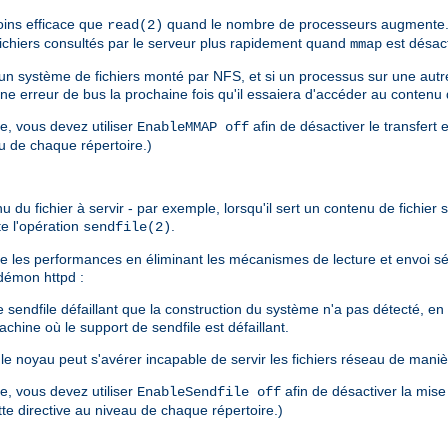
ins efficace que
quand le nombre de processeurs augmente. 
read(2)
 fichiers consultés par le serveur plus rapidement quand
est désact
mmap
s un système de fichiers monté par NFS, et si un processus sur une au
une erreur de bus la prochaine fois qu'il essaiera d'accéder au contenu
re, vous devez utiliser
afin de désactiver le transfert 
EnableMMAP off
au de chaque répertoire.)
u fichier à servir - par exemple, lorsqu'il sert un contenu de fichier sta
te l'opération
.
sendfile(2)
liore les performances en éliminant les mécanismes de lecture et envoi 
u démon httpd :
endfile défaillant que la construction du système n'a pas détecté, en pa
chine où le support de sendfile est défaillant.
e noyau peut s'avérer incapable de servir les fichiers réseau de maniè
re, vous devez utiliser
afin de désactiver la mise
EnableSendfile off
ette directive au niveau de chaque répertoire.)