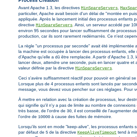
Process Creation
Avant Apache 1.3, les directives
,
MinSpareServers
MaxSpa
particulier, Apache avait besoin d'un délai de "montée en puis
appliquée. Après le lancement initial des processus enfants 
directive
. Ainsi, un serveur accédé par 100
MinSpareServers
environ 95 secondes pour lancer suffisamment de processus e
production, car ils sont rarement redémarrés. Ce n'est cepen
La règle "un processus par seconde" avait été implémentée 
la machine est occupée à lancer des processus enfants, elle n
d'Apache qu'elle a dû être remplacée. A partir d'Apache 1.3, 
lancer deux, attendre une seconde, puis en lancer quatre et ai
valeur définie par la directive
.
MinSpareServers
Ceci s'avère suffisamment réactif pour pouvoir en général se
Lorsque plus de 4 processus enfants sont lancés par seconde
message, vous devez vous pencher sur ces réglages. Pour vous
À mettre en relation avec la création de processus, leur destru
qui signifie qu'il n'y a pas de limite au nombre de connexions 
très basse, de l'ordre de
, il est conseillé de l'augmenter 
30
l'ordre de
à cause des fuites de mémoire.
10000
Lorsqu'ils sont en mode "keep-alive", les processus enfants s
par défaut de
de la directive
tend à min
5
KeepAliveTimeout