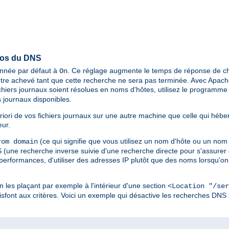
pos du DNS
ionnée par défaut à
. Ce réglage augmente le temps de réponse de ch
On
tre achevé tant que cette recherche ne sera pas terminée. Avec Apache 
chiers journaux soient résolues en noms d'hôtes, utilisez le programm
 journaux disponibles.
riori de vos fichiers journaux sur une autre machine que celle qui hébe
eur.
(ce qui signifie que vous utilisez un nom d'hôte ou un nom
om domain
une recherche inverse suivie d'une recherche directe pour s'assurer q
 performances, d'utiliser des adresses IP plutôt que des noms lorsqu'on 
en les plaçant par exemple à l'intérieur d'une section
<Location "/ser
sfont aux critères. Voici un exemple qui désactive les recherches DNS 