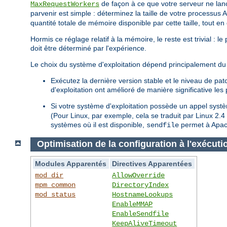
de façon à ce que votre serveur ne lan
MaxRequestWorkers
parvenir est simple : déterminez la taille de votre processus 
quantité totale de mémoire disponible par cette taille, tout e
Hormis ce réglage relatif à la mémoire, le reste est trivial : 
doit être déterminé par l'expérience.
Le choix du système d'exploitation dépend principalement du 
Exécutez la dernière version stable et le niveau de pa
d'exploitation ont amélioré de manière significative le
Si votre système d'exploitation possède un appel sys
(Pour Linux, par exemple, cela se traduit par Linux 2.
systèmes où il est disponible,
permet à Apach
sendfile
Optimisation de la configuration à l'exécuti
Modules Apparentés
Directives Apparentées
mod_dir
AllowOverride
mpm_common
DirectoryIndex
mod_status
HostnameLookups
EnableMMAP
EnableSendfile
KeepAliveTimeout