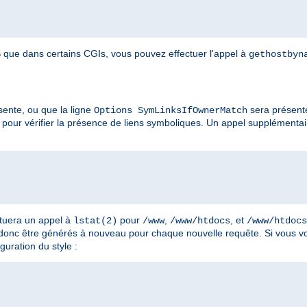
que dans certains CGIs, vous pouvez effectuer l'appel à
gethostbyn
ente, ou que la ligne
sera présent
Options SymLinksIfOwnerMatch
pour vérifier la présence de liens symboliques. Un appel supplémenta
ctuera un appel à
pour
,
, et
lstat(2)
/www
/www/htdocs
/www/htdocs
 donc être générés à nouveau pour chaque nouvelle requête. Si vous vo
guration du style :