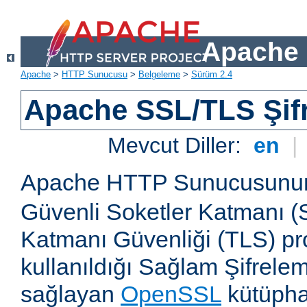
Apache 
Apache
>
HTTP Sunucusu
>
Belgeleme
>
Sürüm 2.4
Apache SSL/TLS Şif
Mevcut Diller:
en
|
Apache HTTP Sunucusun
Güvenli Soketler Katmanı (
Katmanı Güvenliği (TLS) pro
kullanıldığı Sağlam Şifrele
sağlayan
OpenSSL
kütüpha