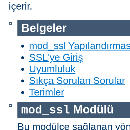
içerir.
Belgeler
mod_ssl Yapılandırmas
SSL'ye Giriş
Uyumluluk
Sıkça Sorulan Sorular
Terimler
Modülü
mod_ssl
Bu modülce sağlanan yön