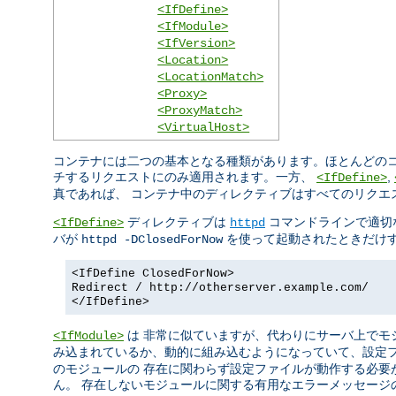
<IfDefine>
<IfModule>
<IfVersion>
<Location>
<LocationMatch>
<Proxy>
<ProxyMatch>
<VirtualHost>
コンテナには二つの基本となる種類があります。ほとんどのコ
チするリクエストにのみ適用されます。一方、
,
<IfDefine>
真であれば、 コンテナ中のディレクティブはすべてのリクエ
ディレクティブは
コマンドラインで適切
<IfDefine>
httpd
バが
を使って起動されたときだけす
httpd -DClosedForNow
<IfDefine ClosedForNow>
Redirect / http://otherserver.example.com/
</IfDefine>
は 非常に似ていますが、代わりにサーバ上でモ
<IfModule>
み込まれているか、動的に組み込むようになっていて、設定
のモジュールの 存在に関わらず設定ファイルが動作する必要
ん。 存在しないモジュールに関する有用なエラーメッセージ