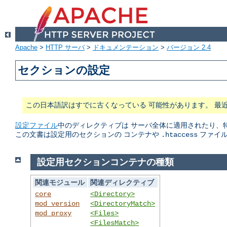
Apache
>
HTTP サーバ
>
ドキュメンテーション
>
バージョン 2.4
セクションの設定
この日本語訳はすでに古くなっている 可能性があります。 最
設定ファイル
中のディレクティブは サーバ全体に適用されたり、
この文書は設定用のセクションの コンテナや
ファイル
.htaccess
設定用セクションコンテナの種類
関連モジュール
関連ディレクティブ
core
<Directory>
mod_version
<DirectoryMatch>
mod_proxy
<Files>
<FilesMatch>