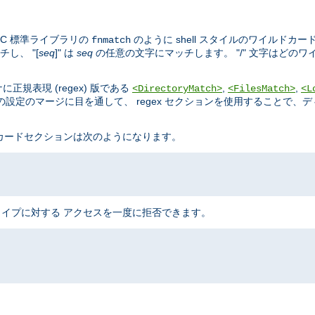
C 標準ライブラリの
のように shell スタイルのワイルドカー
fnmatch
し、 "[
seq
]" は
seq
の任意の文字にマッチします。 "/" 文字はどの
規表現 (regex) 版である
,
,
<DirectoryMatch>
<FilesMatch>
<L
設定のマージに目を通して、 regex セクションを使用することで、
ドカードセクションは次のようになります。
のタイプに対する アクセスを一度に拒否できます。