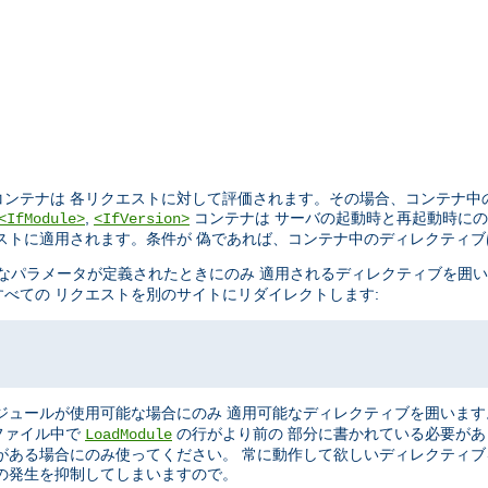
ンテナは 各リクエストに対して評価されます。その場合、コンテナ中
,
コンテナは サーバの起動時と再起動時に
<IfModule>
<IfVersion>
ストに適用されます。条件が 偽であれば、コンテナ中のディレクティ
なパラメータが定義されたときにのみ 適用されるディレクティブを囲
べての リクエストを別のサイトにリダイレクトします:
ジュールが使用可能な場合にのみ 適用可能なディレクティブを囲います
ファイル中で
の行がより前の 部分に書かれている必要が
LoadModule
がある場合にのみ使ってください。 常に動作して欲しいディレクティ
の発生を抑制してしまいますので。