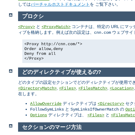
しては
バーチャルホストドキュメント
を ご覧下さい。
プロクシ
と
コンテナは、特定の URL にマ
<Proxy>
<ProxyMatch>
ィブを格納します。例えば次の設定は、
ウェブサイ
cnn.com
<Proxy http://cnn.com/*>
Order allow,deny
Deny from all
</Proxy>
どのディレクティブが使えるの?
どのタイプの設定セクションでどのディレクティブが使用でき
,
,
,
<DirectoryMatch>
<Files>
<FilesMatch>
<Location>
在します。
ディレクティブは
セク
AllowOverride
<Directory>
と
の
FollowSymLinks
SymLinksIfOwnerMatch
Opti
ディレクティブは、
と
Options
<Files>
<FilesMatc
セクションのマージ方法