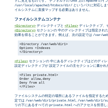
トに見えるものです。 デフォルトの Unix 上の Apache 
というパスに対応しま
/usr/local/apache2/htdocs/dir/
イルシステムに直接マップする必要はありません。
ファイルシステムコンテナ
ディレクティブと
ディレクティブ、
<Directory>
<Files>
セクションの 中のディレクティブは指定され
<Directory>
効果を得ることができます。例えば、次の設定では
/var/we
<Directory /var/web/dir1>
Options +Indexes
</Directory>
セクションの 中にあるディレクティブはどのディレ
<Files>
設定ディレクティブが 設定ファイルの主セクションに書かれ
<Files private.html>
Order allow,deny
Deny from all
</Files>
ファイルシステムの特定の場所にあるファイルを指定するた
定では
,
/var/web/dir1/private.html
/var/web/dir1/s
リの下にあるすべての
へのアクセスを拒否し
private.html