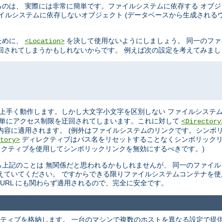
のは、 実際には非常に簡単です。ファイルシステムに依存する オブ
イルシステムに依存しないオブジェクト (データベースから生成されるウ
ために、
を決して使用ないようにしましょう。 同一のフ
<Location>
を迂回されてしまうかもしれないからです。 例えば次の設定を考えてみま
上手く動作します。しかし大文字小文字を区別しない ファイルシステム
単にアクセス制限を迂回されてしまいます。これに対して
<Directory
内容に適用されます。 (例外はファイルシステムのリンクです。シンボ
ディレクティブはパス名をリセットすることなくシンボリックリ
tory>
クティブを使用してシンボリックリンクを無効にするべきです。)
上記のことは 無関係だと思われるかもしれませんが、 同一のファイ
えていてください。 ですからできる限りファイルシステムコンテナを使
URL にも関わらず適用されるので、完全に安全です。
ティブを格納します。 一台のマシンで複数のホストを異なる設定で提供