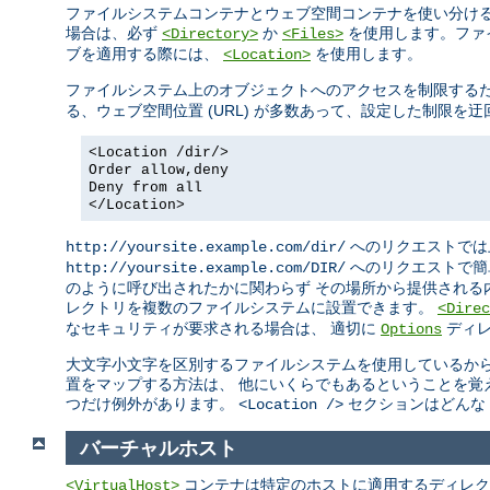
ファイルシステムコンテナとウェブ空間コンテナを使い分ける
場合は、必ず
か
を使用します。ファ
<Directory>
<Files>
ブを適用する際には、
を使用します。
<Location>
ファイルシステム上のオブジェクトへのアクセスを制限する
る、ウェブ空間位置 (URL) が多数あって、設定した制限
<Location /dir/>
Order allow,deny
Deny from all
</Location>
へのリクエストでは
http://yoursite.example.com/dir/
へのリクエストで簡
http://yoursite.example.com/DIR/
のように呼び出されたかに関わらず その場所から提供される
レクトリを複数のファイルシステムに設置できます。
<Direc
なセキュリティが要求される場合は、 適切に
ディレ
Options
大文字小文字を区別するファイルシステムを使用しているから
置をマップする方法は、 他にいくらでもあるということを覚
つだけ例外があります。
セクションはどんな 
<Location />
バーチャルホスト
コンテナは特定のホストに適用するディレク
<VirtualHost>