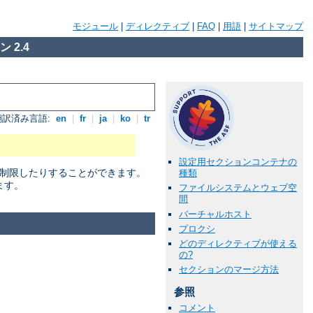
モジュール
|
ディレクティブ
|
FAQ
|
用語
|
サイトマップ
 2.4
翻訳済み言語:
en
|
fr
|
ja
|
ko
|
tr
設定用セクションコンテナの
に制限したりすることができます。
種類
ます。
ファイルシステムとウェブ空
間
バーチャルホスト
プロクシ
どのディレクティブが使える
の?
セクションのマージ方法
参照
コメント