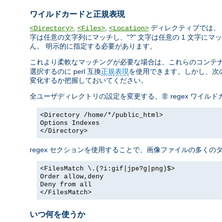
ワイルドカードと正規表現
,
,
ディレクティブでは、 
<Directory>
<Files>
<Location>
字は任意の文字列にマッチし、"?" 文字は任意の 1 文字にマッチ
ん。 明示的に指定する必要があります。
これより柔軟なマッチングが必要な場合は、これらのコンテナに正
選択するのに perl 互換
正規表現
を使用できます。しかし、次の
変化するか把握しておいてください。
全ユーザディレクトリの設定を変更する、非 regex ワイル
<Directory /home/*/public_html>
Options Indexes
</Directory>
regex セクションを使用することで、画像ファイルの多く
<FilesMatch \.(?i:gif|jpe?g|png)$>
Order allow,deny
Deny from all
</FilesMatch>
いつ何を使うか