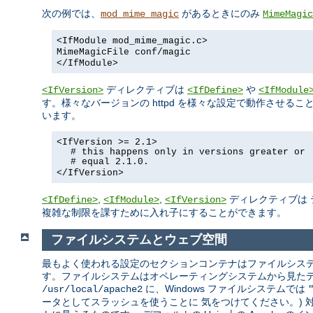
次の例では、
があるときにのみ
mod_mime_magic
MimeMagic
<IfModule mod_mime_magic.c>
MimeMagicFile conf/magic
</IfModule>
ディレクティブは
や
<IfVersion>
<IfDefine>
<IfModule
す。様々なバージョンの httpd を様々な設定で動作させ
います。
<IfVersion >= 2.1>
# this happens only in versions greater or
# equal 2.1.0.
</IfVersion>
,
,
ディレクティブは 
<IfDefine>
<IfModule>
<IfVersion>
複雑な制限を課すために入れ子にすることができます。
ファイルシステムとウェブ空間
最もよく使われる設定のセクションコンテナはファイルシステ
す。ファイルシステムはオペレーティングシステムから見たディス
に、Windows ファイルシステムでは
/usr/local/apache2
ータとしてスラッシュを使うことに 気をつけてください。)