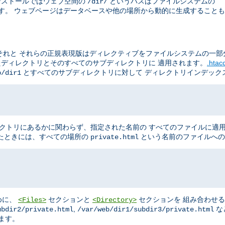
のインストールではウェブ空間の
というパスはファイルシステムの
/dir/
す。 ウェブページはデータベースや他の場所から動的に生成することも
それと それらの正規表現版はディレクティブをファイルシステムの一部
たディレクトリとそのすべてのサブディレクトリに 適用されます。
.hta
とすべてのサブディレクトリに対して ディレクトリインデック
b/dir1
クトリにあるかに関わらず、指定された名前の すべてのファイルに適
たときには、すべての場所の
という名前のファイルへの
private.html
めに、
セクションと
セクションを 組み合わせ
<Files>
<Directory>
,
な
ubdir2/private.html
/var/web/dir1/subdir3/private.html
ます。