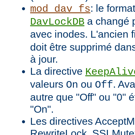
: le format
mod_dav_fs
a changé p
DavLockDB
avec inodes. L'ancien f
doit être supprimé dans
à jour.
La directive
KeepAliv
valeurs
ou
. Ava
On
Off
autre que "Off" ou "0" 
"On".
Les directives AcceptM
RewriteLock, SSLMute