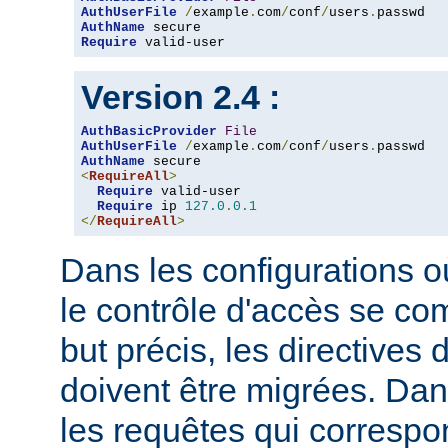
AuthUserFile
/
example
.
com
/
conf
/
users
.
AuthName
Require
 valid-user
Version 2.4 :
AuthBasicProvider
File
AuthUserFile
/
example
.
com
/
conf
/
users
.
AuthName
<
RequireAll
>
Require
 valid-user

Require
 ip 
127.0
.
0.1
</
RequireAll
>
Dans les configurations où
le contrôle d'accès se co
but précis, les directives
doivent être migrées. Dan
les requêtes qui corresp