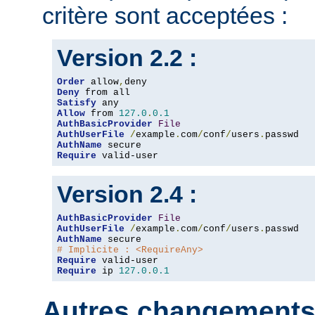
critère sont acceptées :
Version 2.2 :
Order
 allow
,
Deny
Satisfy
Allow
 from 
127.0
.
0.1
AuthBasicProvider
File
AuthUserFile
/
example
.
com
/
conf
/
users
.
AuthName
Require
 valid-user
Version 2.4 :
AuthBasicProvider
File
AuthUserFile
/
example
.
com
/
conf
/
users
.
AuthName
# Implicite : <RequireAny>
Require
Require
 ip 
127.0
.
0.1
Autres changements