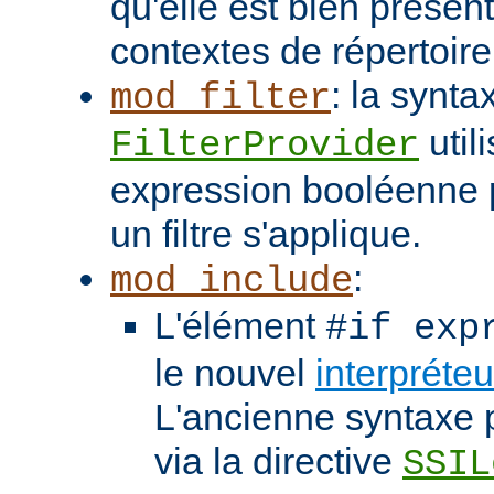
qu'elle est bien présen
contextes de répertoir
: la synta
mod_filter
util
FilterProvider
expression booléenne p
un filtre s'applique.
:
mod_include
L'élément
#if exp
le nouvel
interpréte
L'ancienne syntaxe p
via la directive
SSIL