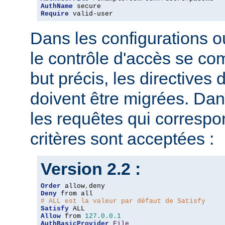
AuthName
Require
 valid-user
Dans les configurations où
le contrôle d'accès se co
but précis, les directives
doivent être migrées. Dan
les requêtes qui corresp
critères sont acceptées :
Version 2.2 :
Order
 allow
,
Deny
# ALL est la valeur par défaut de Satisfy
Satisfy
Allow
 from 
127.0
.
0.1
AuthBasicProvider
File