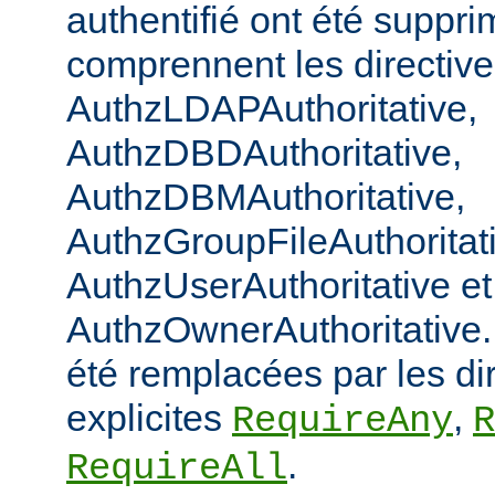
authentifié ont été suppri
comprennent les directiv
AuthzLDAPAuthoritative,
AuthzDBDAuthoritative,
AuthzDBMAuthoritative,
AuthzGroupFileAuthoritat
AuthzUserAuthoritative et
AuthzOwnerAuthoritative. 
été remplacées par les di
explicites
,
RequireAny
R
.
RequireAll