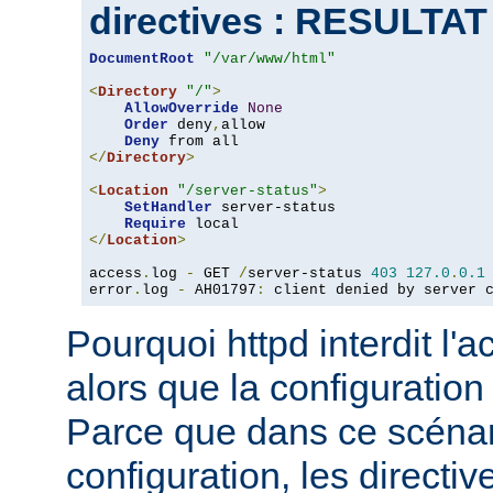
directives : RESULTA
DocumentRoot
"/var/www/html"
<
Directory
"/"
>
AllowOverride
None
Order
 deny
,
allow

Deny
</
Directory
>
<
Location
"/server-status"
>
SetHandler
 server-status

Require
</
Location
>
access
.
log 
-
 GET 
/
server-status 
403
127.0
.
0.1
error
.
log 
-
 AH01797
:
 client denied by server 
Pourquoi httpd interdit l'
alors que la configuration
Parce que dans ce scéna
configuration, les directiv