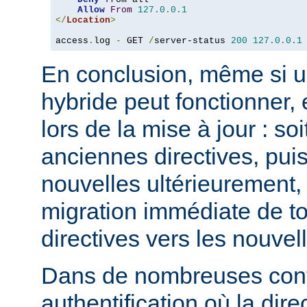
Allow
From
127.0
.
0.1
</
Location
>
access
.
log 
-
 GET 
/
server-status 
200
127.0
.
0.1
En conclusion, même si u
hybride peut fonctionner, 
lors de la mise à jour : so
anciennes directives, puis
nouvelles ultérieurement, 
migration immédiate de t
directives vers les nouvel
Dans de nombreuses conf
authentification où la dire