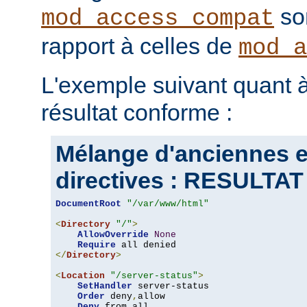
son
mod_access_compat
rapport à celles de
mod_a
L'exemple suivant quant à
résultat conforme :
Mélange d'anciennes e
directives : RESULT
DocumentRoot
"/var/www/html"
<
Directory
"/"
>
AllowOverride
None
Require
</
Directory
>
<
Location
"/server-status"
>
SetHandler
 server-status

Order
 deny
,
allow

Deny
 from all
