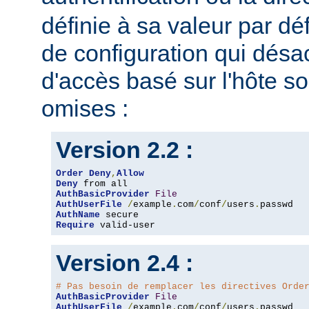
définie à sa valeur par dé
de configuration qui désac
d'accès basé sur l'hôte s
omises :
Version 2.2 :
Order
Deny
,
Allow
Deny
AuthBasicProvider
File
AuthUserFile
/
example
.
com
/
conf
/
users
.
AuthName
Require
 valid-user
Version 2.4 :
# Pas besoin de remplacer les directives Orde
AuthBasicProvider
File
AuthUserFile
/
example
.
com
/
conf
/
users
.