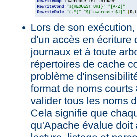
RewriteMap
 lowercase int
:
RewriteCond
"%{REQUEST_URI}"
"[A-Z]"
RewriteRule
"(.*)"
"${lowercase:$1}"
[
R
,
Lors de son exécution,
d'un accès en écriture 
journaux et à toute ar
répertoires de cache co
problème d'insensibilit
format de noms courts 
valider tous les noms 
Cela signifie que chaqu
qu'Apache évalue doit a