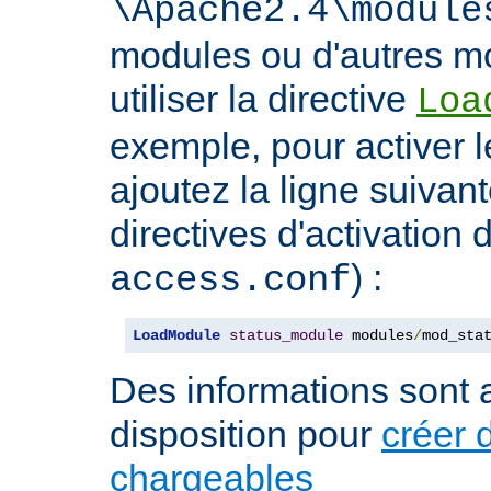
\Apache2.4\module
modules ou d'autres mo
utiliser la directive
Loa
exemple, pour activer l
ajoutez la ligne suivan
directives d'activation 
) :
access.conf
LoadModule
status_module
 modules
/
mod_sta
Des informations sont a
disposition pour
créer 
chargeables