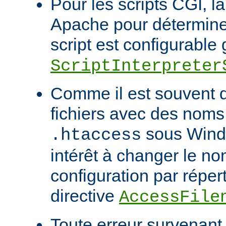
Pour les scripts CGI, l
Apache pour déterminer
script est configurable 
ScriptInterpreter
Comme il est souvent di
fichiers avec des noms
sous Windo
.htaccess
intérêt à changer le no
configuration par répert
directive
AccessFile
Toute erreur survenant