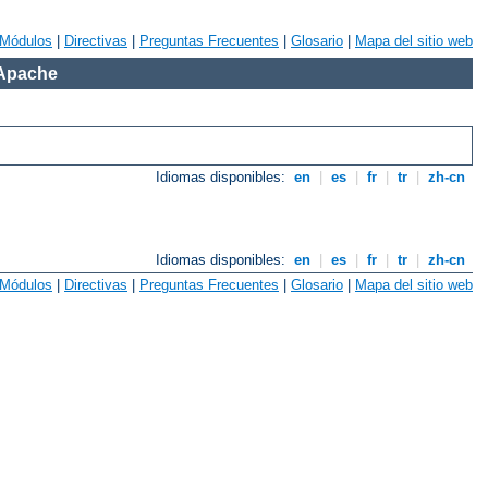
Módulos
|
Directivas
|
Preguntas Frecuentes
|
Glosario
|
Mapa del sitio web
 Apache
Idiomas disponibles:
en
|
es
|
fr
|
tr
|
zh-cn
Idiomas disponibles:
en
|
es
|
fr
|
tr
|
zh-cn
Módulos
|
Directivas
|
Preguntas Frecuentes
|
Glosario
|
Mapa del sitio web