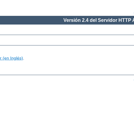
Versión 2.4 del Servidor HTTP
 (en Inglés)
.